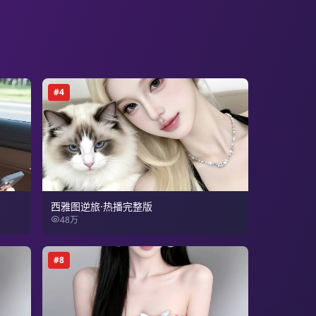
#
4
西雅图逆旅·热播完整版
48万
#
8