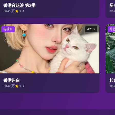
香港夜热浪 第2季
星
49万
8.9
电视剧
42:59
综
香港告白
拉
48万
8.3