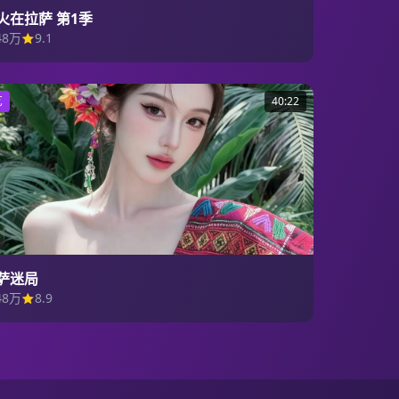
火在拉萨 第1季
48万
9.1
艺
40:22
萨迷局
48万
8.9