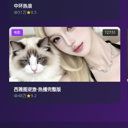
中环热浪
51万
8.5
电影
127:51
西雅图逆旅·热播完整版
48万
9.2