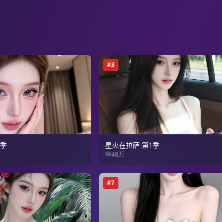
#
3
2季
星火在拉萨 第1季
48万
#
7