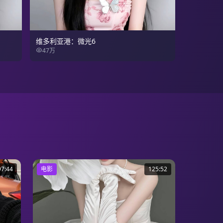
维多利亚港：微光6
47万
97:44
电影
125:52