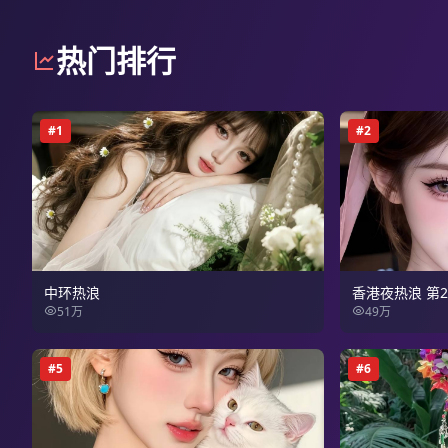
热门排行
#
1
#
2
中环热浪
香港夜热浪 第
51万
49万
#
5
#
6